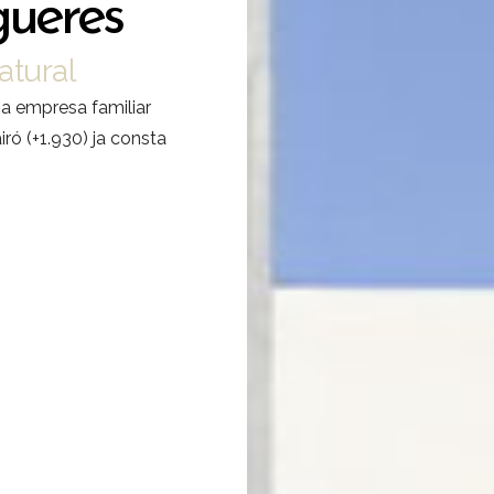
gueres
atural
 empresa familiar
ró (+1.930) ja consta