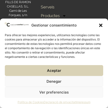
FILLS DE RAMON
CASELLAS, S.L.
Serveis
Camí de Les
Forques, s/n
Productes
17600 –
FIGUERES
Sobre
Gestionar consentimiento
Telf.
972 503 483
Nosaltres
Email:
Para ofrecer las mejores experiencias, utilizamos tecnologías como las
marbrescasellas@marbrescasellas.cat
Contacte
cookies para almacenar y/o acceder a la información del dispositivo. El
consentimiento de estas tecnologías nos permitirá procesar datos como
el comportamiento de navegación o las identificaciones únicas en este
sitio. No consentir o retirar el consentimiento, puede afectar
negativamente a ciertas características y funciones.
Aceptar
Denegar
Ver preferencias
Política de Cookies
Declaració de privacitat
Impressum